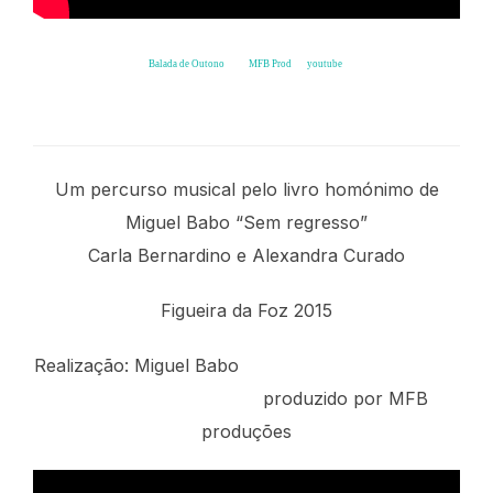
Balada de Outono
from
MFB Prod
on
youtube
.
O Mio Babbino Caro
Um percurso musical pelo livro homónimo de
Miguel Babo “Sem regresso”
Carla Bernardino e Alexandra Curado
Figueira da Foz 2015
Realização: Miguel Babo
produzido por MFB
produções