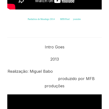
Pardalitos de Mondego 2014
from
MFB Prod
on
youtube
.
Intro Goes – 2013
Intro Goes
2013
Realização: Miguel Babo
produzido por MFB
produções