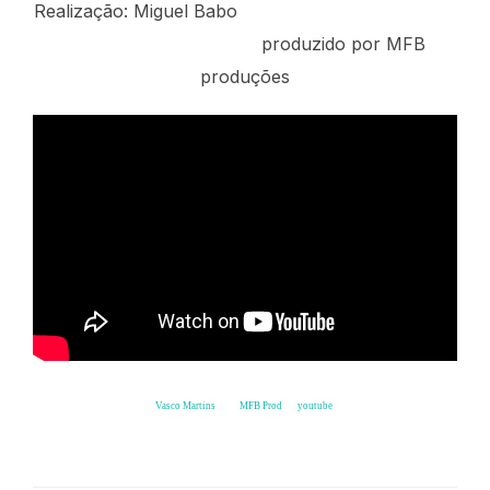
Realização: Miguel Babo
produzido por MFB
produções
Vasco Martins
from
MFB Prod
on
youtube
.
Parladitos de Mondego