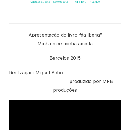
A morte saiu a rua – Barcelos 2015
from
MFB Prod
on
youtube
.
Carlos Carranca e Pardalitos de Mondego
Apresentação do livro “da Iberia”
Minha mãe minha amada
Barcelos 2015
Realização: Miguel Babo
produzido por MFB
produções