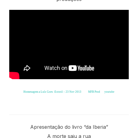
Homenagem a Luís Goes -Estoril – 23 Nov 2013
from
MFB Prod
on
youtube
.
Carlos Carrança e Pardalitos de Mondego 2015
Apresentação do livro “da Iberia”
A morte saiu a rua