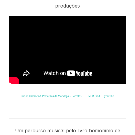
produções
Carlos Carranca & Perdalitos de Mondego – Barcelos
from
MFB Prod
on
youtube
.
Balada de Outono
Um percurso musical pelo livro homónimo de